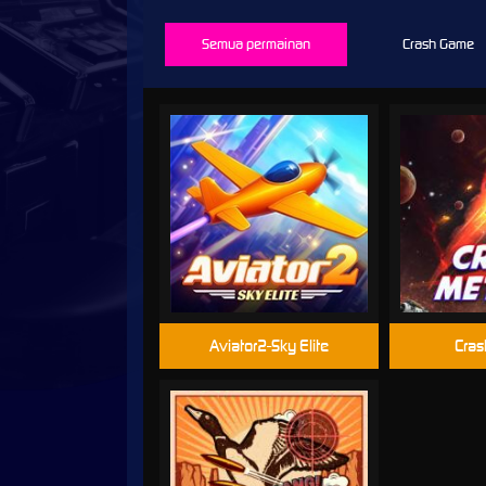
Semua permainan
Crash Game
Aviator2-Sky Elite
Cras