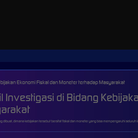
bijakan Ekonomi Fiskal dan Moneter terhadap Masyarakat
Investigasi di Bidang Kebijak
arakat
ng dibuat, dimana kebijakan tersebut bersifat fiskal dan moneter yang bisa mempengaruhi seluruh 