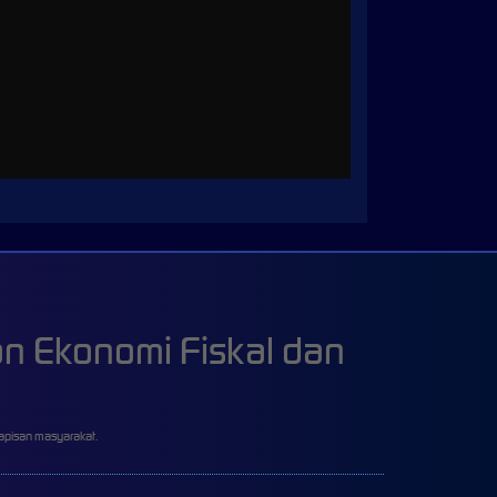
an Ekonomi Fiskal dan
lapisan masyarakat.