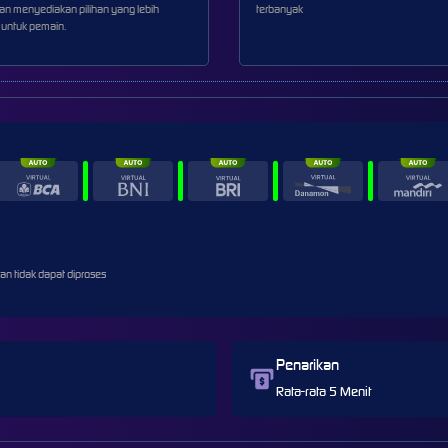
 dan menyediakan pilihan yang lebih
terbanyak
untuk pemain.
an tidak dapat diproses
Penarikan
Rata-rata 5 Menit