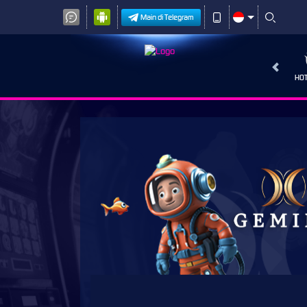
Main di Telegram
HO