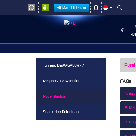
Main di Telegram
HO
Pusat
Tentang DEWAGACOR77
FAQs
Responsible Gambling
1. Ba
Pusat Bantuan
2. Mat
Syarat dan Ketentuan
3. Ba