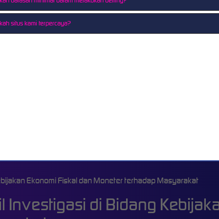
kah batasan minimal dalam melakukan betting?
kah situs kami terpercaya?
bijakan Ekonomi Fiskal dan Moneter terhadap Masyarakat
Investigasi di Bidang Kebijak