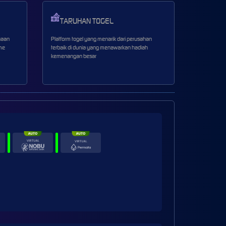
TARUHAN TOGEL
haan
Platform togel yang menarik dari perusahan
ame
terbaik di dunia yang menawarkan hadiah
kemenangan besar