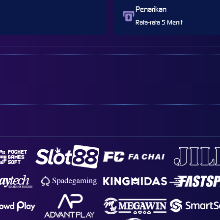
Penarikan
Rata-rata 5 Menit