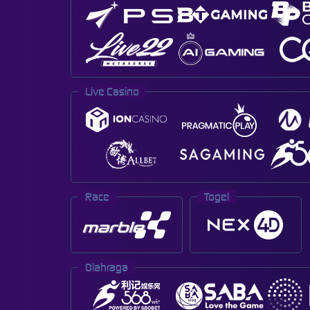
Live Casino
Race
Togel
Olahraga