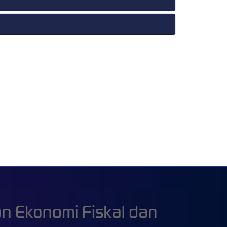
an Ekonomi Fiskal dan