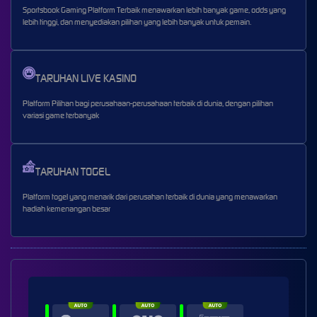
Sportsbook Gaming Platform Terbaik menawarkan lebih banyak game, odds yang
lebih tinggi, dan menyediakan pilihan yang lebih banyak untuk pemain.
TARUHAN LIVE KASINO
Platform Pilihan bagi perusahaan-perusahaan terbaik di dunia, dengan pilihan
variasi game terbanyak
TARUHAN TOGEL
Platform togel yang menarik dari perusahan terbaik di dunia yang menawarkan
hadiah kemenangan besar