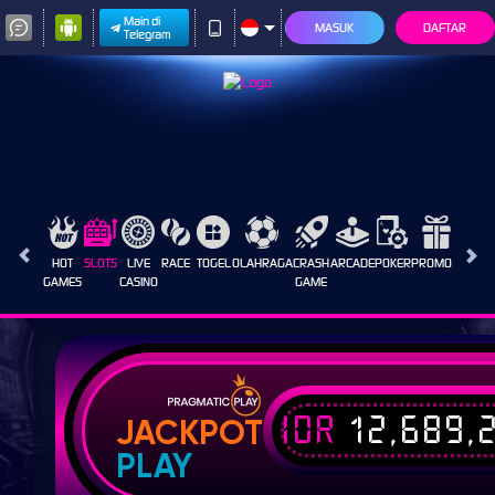
Main di
MASUK
DAFTAR
Telegram
HOT
SLOTS
LIVE
RACE
TOGEL
OLAHRAGA
CRASH
ARCADE
POKER
PROMOSI
GAMES
CASINO
GAME
IDR
12,689,
JACKPOT
PLAY