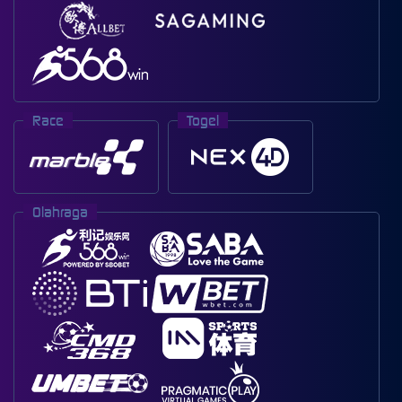
Race
Togel
Olahraga