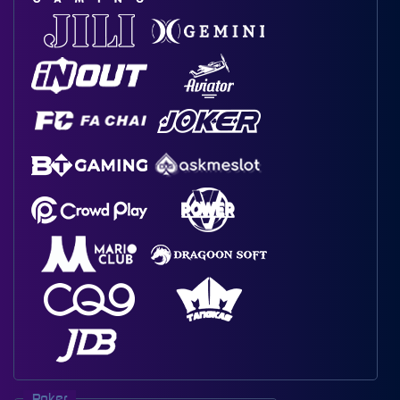
Poker