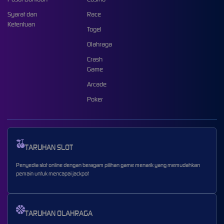
Syarat dan
Race
Ketentuan
Togel
Olahraga
Crash
Game
Arcade
Poker
TARUHAN SLOT
Penyedia slot online dengan beragam pilihan game menarik yang memudahkan
pemain untuk mencapai jackpot
TARUHAN OLAHRAGA