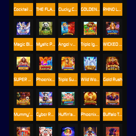
Cocktail City
THE FLAME CITY
Clucky Cash
GOLDEN TRAIN DELUXE
RHINO LEGEND
Magic Bingo Queen
Mystic Panda
Angel vs Devil Ultimate Goal Showdown
Triple Ignite
WICKED FORTUNE
SUPER HEROINE
Phoenix Blaze Link
Triple Supreme Xtreme Treasure
Wild Wolf Xtreme
Gold Rush
Mummy’s Treasure Quest
Cyber Rabbit
Huffin'and Puffin'Jackpot
Phoenix Link - Collection
Buffalo Triple Fury