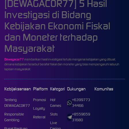
[DEWAGACOR77] 5 Hasil
Investigasi di Bidang
Kebijakan Ekonomi Fiskal
dan Moneter terhadap
Masyarakat
Dewagacor77
memberikan hasil investigasi tertulis mengenai kebijakan yang dibuat,
dimana kebijakan tersebut bersifat fiskal dan moneter yang bisa mempengaruhi seluruh
lapisan masyarakat.
Kebijaksanaan
Platform
Kategori
Dukungan
Komunitas
Tentang
Promosi
Hot
+6399773
DEWAGACOR77
Games
34466
Loyalty
Responsible
Slots
+8559659
Referral
Gambling
31680
Live
Pusat Bantuan
Casino