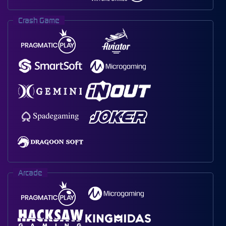
Crash Game
Arcade