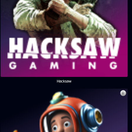
Hacksaw
i