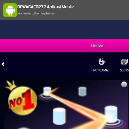
DEWAGACOR77 Aplikasi Mobile
Jangan tampilkan lagi hari ini
Daftar
HOT GAMES
SLOTS
i