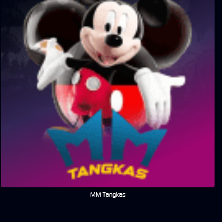
MM Tangkas