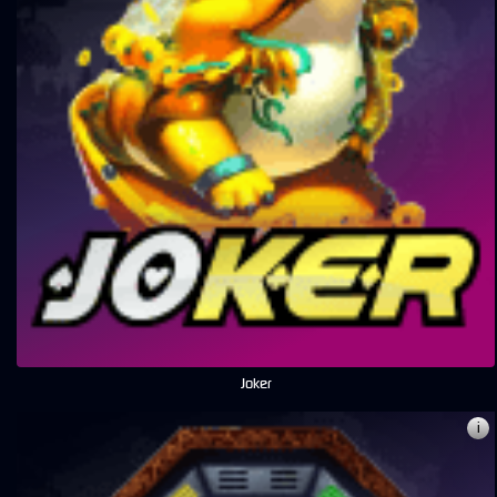
Joker
i