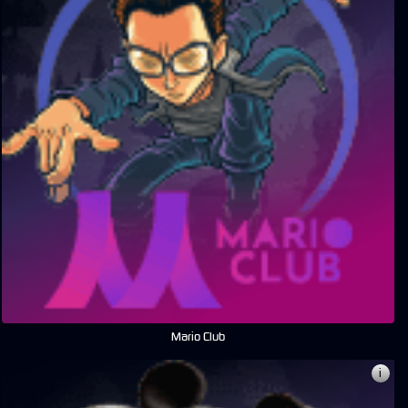
Mario Club
i