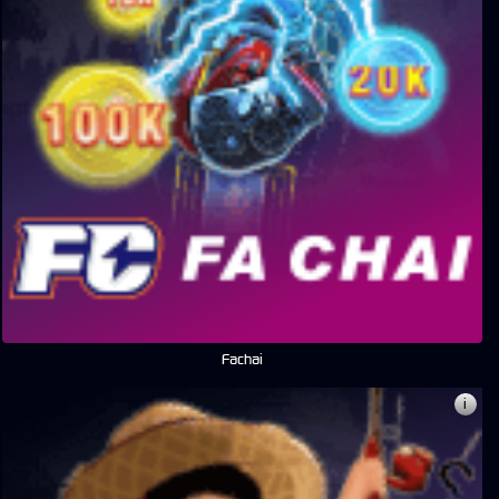
Fachai
i