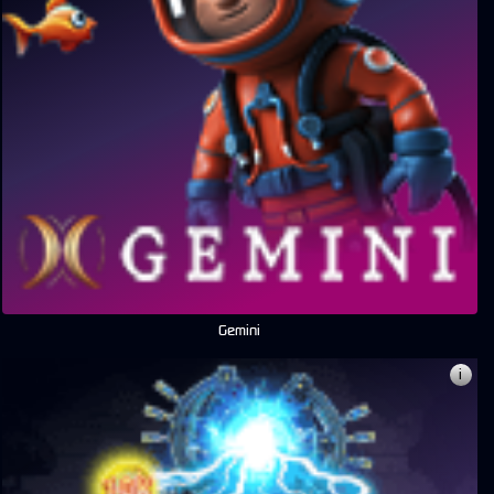
Gemini
i