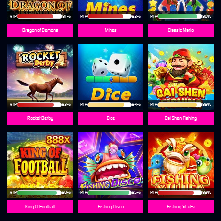
RTP
81%
RTP
82%
RTP
90%
Dragon of Demons
Mines
Classic Mario
RTP
83%
RTP
84%
RTP
89%
Rocket Derby
Dice
Cai Shen Fishing
RTP
90%
RTP
95%
RTP
82%
King Of Football
Fishing Disco
Fishing YiLuFa