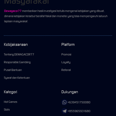
Masyarakat
Dewagacor77
memberikan hasil investigasi tertulis mengenai kebijakan yang dibuat,
dimana kebijakan tersebut bersifat fiskal dan moneter yang bisa mempengaruhi seluruh
lapisan masyarakat.
Kebijaksanaan
Platform
Tentang DEWAGACOR77
Promosi
Responsible Gambling
Loyalty
Pusat Bantuan
Referral
Syarat dan Ketentuan
Kategori
Dukungan
Hot Games
+639451750080
Slots
+855965931680